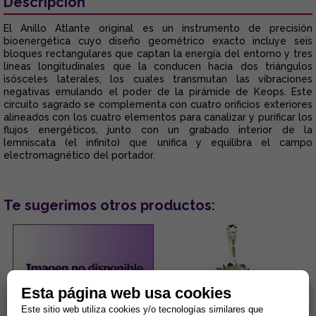
Descripción
El Anillo Atlante original es un instrumento de precisión
bioenergética cuyo diseño geométrico exacto incluye seis
bloques rectangulares que captan la energía del entorno y tres
líneas longitudinales que la conducen hacia dos triángulos
isósceles laterales, los cuales transmutan las vibraciones
negativas emulando el poder de la pirámide de Keops. Este
circuito sagrado se complementa con cuatro orificios exteriores
alineados con los cuatro elementos para canalizar y purificar los
flujos energéticos, junto con un grabado interior de la
lemniscata (el infinito) que unifica y equilibra el campo
electromagnético del portador.
Te sugerimos otros productos:
Esta página web usa cookies
Este sitio web utiliza cookies y/o tecnologías similares que