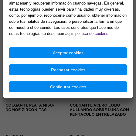
almacenan y recuperan información cuando navegas. En general,
estas tecnologías pueden servir para finalidades muy diversas,
PENDIENTES ACERO DORADO
COLGANTE ACERO 3º CHAKRA
OJOS TURCOS COLOR LILA
MANIPURA PLEXO SOLAR.
como, por ejemplo, reconocerte como usuario, obtener información
CON PESTAÑAS BRILLANTES
(PARA DONUT)
sobre tus hábitos de navegación, o personalizar la forma en que
...
Manipura, chakra del ombligo,
se muestra el contenido. Los usos concretos que hacemos de
chakra del plexo solar: Se
estas tecnologías se describen aquí:
política de cookies
encuentra en la parte superior
del abdomen en la zona...
5,00 €
8,42 €
Comprar
Comprar
Aceptar cookies
Rechazar cookies
Configurar cookies
COLGANTE PLATA MISU-
COLGANTE ACERO LOBO
DOMOE ZIRCONITAS
AULLANDO SOBRE LUNA CON
PENTACULO ENTRELAZADO
...
...