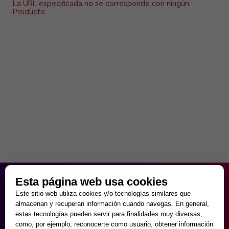
La URL especificada no se corresponde con ningún
Producto.
HORARIO PARTICULAR
Esta página web usa cookies
de Lunes a Viernes
Este sitio web utiliza cookies y/o tecnologías similares que
9:30 - 20:00
almacenan y recuperan información cuando navegas. En general,
Sábados
estas tecnologías pueden servir para finalidades muy diversas,
10:00 - 14:00 y 17:00 - 20:00
como, por ejemplo, reconocerte como usuario, obtener información
Domingos cerrado.