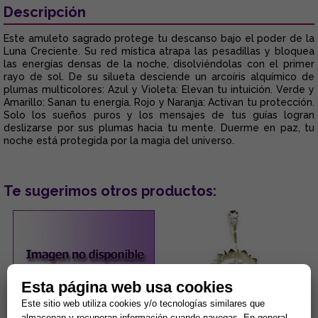
Descripción
Este amuleto sagrado protege tu descanso bajo el poder de la
Luna Creciente. Su red mística atrapa las pesadillas y bloquea
las energías densas de la noche, disolviéndolas con el primer
rayo de sol. De su silueta desciende un arcoíris alquímico de
plumas multicolores: Azul y Violeta: Elevan tu intuición. Verde y
Amarillo: Sanan tu energía. Rojo y Naranja: Activan tu protección.
Solo los sueños puros y los mensajes de tus guías logran
deslizarse por sus plumas hacia tu mente. Duerme en paz, tu
noche está protegida por la magia del universo.
Te sugerimos otros productos:
Esta página web usa cookies
Este sitio web utiliza cookies y/o tecnologías similares que
almacenan y recuperan información cuando navegas. En general,