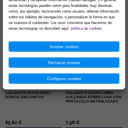
PENDIENTES ACERO DORADO
COLGANTE ACERO 3º CHAKRA
estas tecnologías pueden servir para finalidades muy diversas,
OJOS TURCOS COLOR LILA
MANIPURA PLEXO SOLAR.
como, por ejemplo, reconocerte como usuario, obtener información
CON PESTAÑAS BRILLANTES
(PARA DONUT)
sobre tus hábitos de navegación, o personalizar la forma en que
...
Manipura, chakra del ombligo,
chakra del plexo solar: Se
se muestra el contenido. Los usos concretos que hacemos de
encuentra en la parte superior
estas tecnologías se describen aquí:
política de cookies
del abdomen en la zona...
5,00 €
8,42 €
Comprar
Comprar
Aceptar cookies
Rechazar cookies
Configurar cookies
COLGANTE PLATA MISU-
COLGANTE ACERO LOBO
DOMOE ZIRCONITAS
AULLANDO SOBRE LUNA CON
PENTACULO ENTRELAZADO
...
...
65,62 €
7,98 €