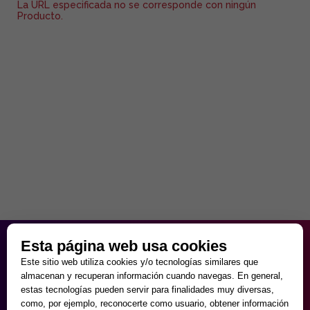
La URL especificada no se corresponde con ningún
Producto.
HORARIO PARTICULAR
Esta página web usa cookies
de Lunes a Viernes
Este sitio web utiliza cookies y/o tecnologías similares que
9:30 - 20:00
almacenan y recuperan información cuando navegas. En general,
Sábados
estas tecnologías pueden servir para finalidades muy diversas,
10:00 - 14:00 y 17:00 - 20:00
como, por ejemplo, reconocerte como usuario, obtener información
Domingos cerrado.