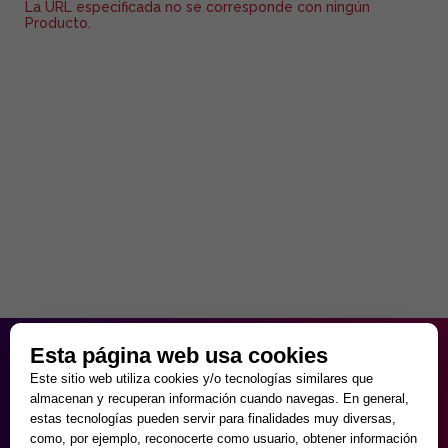
La URL especificada no se corresponde con ningún
Producto.
HORARIO PARTICULAR
Esta página web usa cookies
de Lunes a Viernes
Este sitio web utiliza cookies y/o tecnologías similares que
9:30 - 20:00
almacenan y recuperan información cuando navegas. En general,
Sábados
estas tecnologías pueden servir para finalidades muy diversas,
10:00 - 14:00 y 17:00 - 20:00
como, por ejemplo, reconocerte como usuario, obtener información
Domingos cerrado.