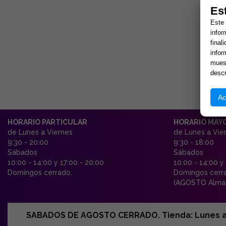
Es
Este 
infor
final
infor
muest
descr
Ac
HORARIO PARTICULAR
HORARIO MAY
de Lunes a Viernes
de Lunes a Vie
9:30 - 20:00
9:30 - 18:00
Sábados
Sábados
10:00 - 14:00 y 17:00 - 20:00
10:00 - 14:00 y
Domingos cerrado.
Domingos cerr
(AGOSTO Almac
SABADOS DE AGOSTO CERRADO. Tienda: Lunes a Vi