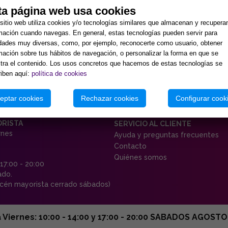
ta página web usa cookies
sitio web utiliza cookies y/o tecnologías similares que almacenan y recupera
mación cuando navegas. En general, estas tecnologías pueden servir para
idades muy diversas, como, por ejemplo, reconocerte como usuario, obtener
mación sobre tus hábitos de navegación, o personalizar la forma en que se
ra el contenido. Los usos concretos que hacemos de estas tecnologías se
iben aquí:
política de cookies
eptar cookies
Rechazar cookies
Configurar cook
ORISTA
SERVICIO AL CLIENTE
rnes
Ayuda y preguntas frecuentes
Contacto
Quiénes somos
 17:00 - 20:00
ado.
én mayorista cerrado sábados)
ernes: 10:00 - 14:00 y 17:00 - 20:00 SABADOS AGOSTO C