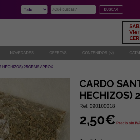
SAB
Vier
CERR
NOVEDADES
OFERTAS
CONTENIDOS
CAT
 HECHIZOS) 25GRMS APROX.
CARDO SAN
HECHIZOS) 
Ref. 090100018
2,50€
Precio sin IV