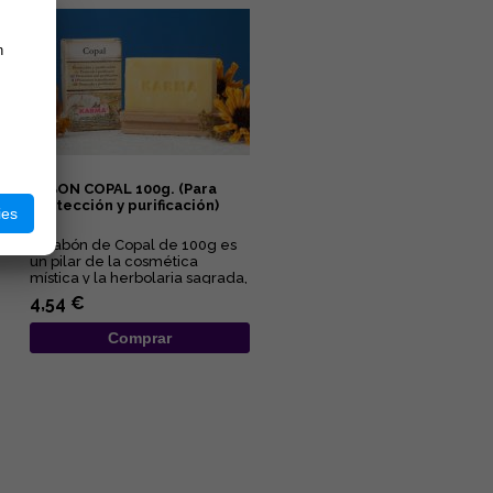
n
JABON COPAL 100g. (Para
protección y purificación)
ies
El Jabón de Copal de 100g es
un pilar de la cosmética
mística y la herbolaria sagrada,
utilizado desde tiempos...
4,54 €
Comprar