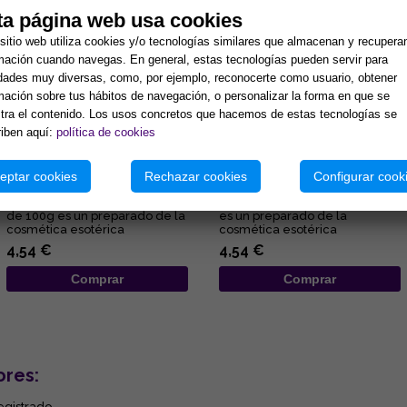
ta página web usa cookies
sitio web utiliza cookies y/o tecnologías similares que almacenan y recupera
mación cuando navegas. En general, estas tecnologías pueden servir para
idades muy diversas, como, por ejemplo, reconocerte como usuario, obtener
mación sobre tus hábitos de navegación, o personalizar la forma en que se
ra el contenido. Los usos concretos que hacemos de estas tecnologías se
iben aquí:
política de cookies
JABON DON JUAN DEL DINERO
JABON DIOSA FORTUNA 100
100 gr. (Para atraer riqueza,
gr (Para atraer buena suerte
eptar cookies
Rechazar cookies
Configurar cook
abundancia y prosperidad)
y riqueza)
El Jabón Don Juan del Dinero
El Jabón Diosa Fortuna de 100g
de 100g es un preparado de la
es un preparado de la
cosmética esotérica
cosmética esotérica
consagrado a la entidad
consagrado a la mítica deidad
4,54 €
4,54 €
espirit...
romana ...
Comprar
Comprar
ores:
egistrado.