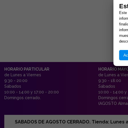
Es
Este 
infor
final
infor
muest
descr
Ac
HORARIO PARTICULAR
HORARIO MAY
de Lunes a Viernes
de Lunes a Vie
9:30 - 20:00
9:30 - 18:00
Sábados
Sábados
10:00 - 14:00 y 17:00 - 20:00
10:00 - 14:00 y
Domingos cerrado.
Domingos cerr
(AGOSTO Almac
SABADOS DE AGOSTO CERRADO. Tienda: Lunes a Vi