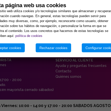
ta página web usa cookies
sitio web utiliza cookies y/o tecnologías similares que almacenan y recupera
mación cuando navegas. En general, estas tecnologías pueden servir para
idades muy diversas, como, por ejemplo, reconocerte como usuario, obtener
mación sobre tus hábitos de navegación, o personalizar la forma en que se
ra el contenido. Los usos concretos que hacemos de estas tecnologías se
iben aquí:
política de cookies
eptar cookies
Rechazar cookies
Configurar cook
ORISTA
SERVICIO AL CLIENTE
rnes
Ayuda y preguntas frecuentes
Contacto
Quiénes somos
 17:00 - 20:00
ado.
én mayorista cerrado sábados)
ernes: 10:00 - 14:00 y 17:00 - 20:00 SABADOS AGOSTO C