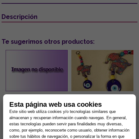
Descripción
Te sugerimos otros productos:
PENDIENTES ACERO DORADO
COLGANTE DE MADERA
Esta página web usa cookies
OJOS TURCOS COLOR LILA
DISEÑO ELEFANTE DE
CON PESTAÑAS BRILLANTES
COLORES Y OJO TURCO
Este sitio web utiliza cookies y/o tecnologías similares que
6.5x19CM
...
...
almacenan y recuperan información cuando navegas. En general,
estas tecnologías pueden servir para finalidades muy diversas,
como, por ejemplo, reconocerte como usuario, obtener información
5,00 €
3,00 €
sobre tus hábitos de navegación, o personalizar la forma en que