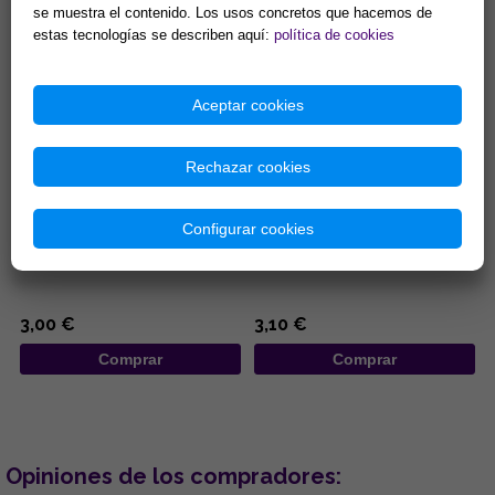
Comprar
Comprar
se muestra el contenido. Los usos concretos que hacemos de
estas tecnologías se describen aquí:
política de cookies
Aceptar cookies
Rechazar cookies
COLGANTE DE MADERA
LLAVERO ACERO DISEÑO
DISEÑO MANO DE FATIMA DE
TETRAGRAMATON 3,5 X 10,5
Configurar cookies
COLORES Y OJOS TURCOS
CM
7x25CM
...
...
3,00 €
3,10 €
Comprar
Comprar
Opiniones de los compradores: