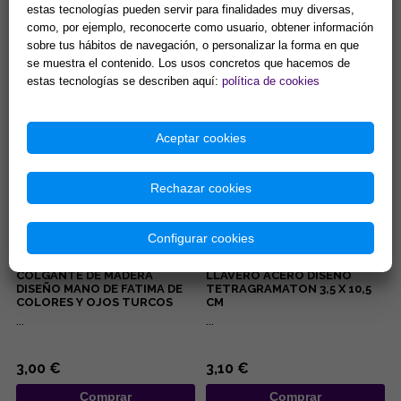
OJOS TURCOS COLOR LILA
DISEÑO ELEFANTE DE
estas tecnologías pueden servir para finalidades muy diversas,
CON PESTAÑAS BRILLANTES
COLORES Y OJO TURCO
como, por ejemplo, reconocerte como usuario, obtener información
6.5x19CM
...
...
sobre tus hábitos de navegación, o personalizar la forma en que
se muestra el contenido. Los usos concretos que hacemos de
estas tecnologías se describen aquí:
política de cookies
5,00 €
1,80 €
Comprar
Comprar
Aceptar cookies
Rechazar cookies
Configurar cookies
COLGANTE DE MADERA
LLAVERO ACERO DISEÑO
DISEÑO MANO DE FATIMA DE
TETRAGRAMATON 3,5 X 10,5
COLORES Y OJOS TURCOS
CM
7x25CM
...
...
3,00 €
3,10 €
Comprar
Comprar