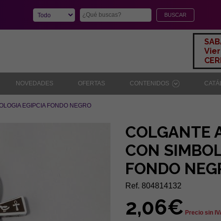
SAB
Vier
CERR
NOVEDADES
OFERTAS
CONTENIDOS
CAT
OLOGIA EGIPCIA FONDO NEGRO
COLGANTE 
CON SIMBOL
FONDO NEG
Ref. 804814132
2,06€
Precio sin I