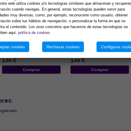
sitio web utiliza cookies y/o tecnologías similares que almacenan y recupera
mación cuando navegas. En general, estas tecnologías pueden servir para
idades muy diversas, como, por ejemplo, reconocerte como usuario, obtener
mación sobre tus hábitos de navegación, o personalizar la forma en que se
ra el contenido. Los usos concretos que hacemos de estas tecnologías se
COLGANTE DE MADERA
COLGANTE DE MADERA
iben aquí:
política de cookies
DISEÑO ELEFANTE DE
DISEÑO MANO DE FATIMA DE
COLORES Y OJO TURCO
COLORES Y OJOS TURCOS
6.5x19CM
7x25CM
...
...
eptar cookies
Rechazar cookies
Configurar cook
3,00 €
3,00 €
Comprar
Comprar
ores:
egistrado.