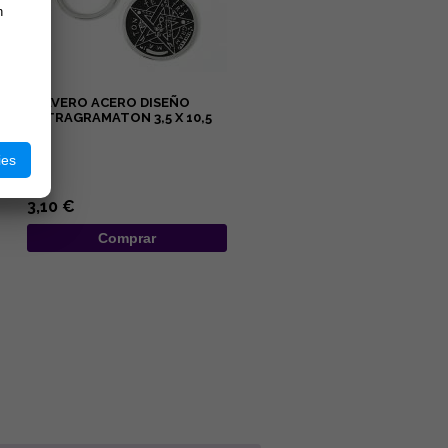
n
LLAVERO ACERO DISEÑO
TETRAGRAMATON 3,5 X 10,5
CM
...
ies
3,10 €
Comprar