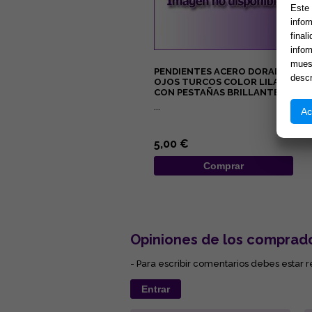
Este 
infor
final
infor
muest
PENDIENTES ACERO DORADO
descr
OJOS TURCOS COLOR LILA
CON PESTAÑAS BRILLANTES
...
Ac
5,00 €
Comprar
Opiniones de los comprad
- Para escribir comentarios debes estar r
Entrar