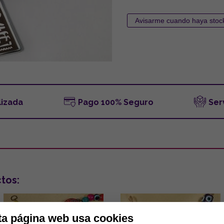
lizada
Pago 100% Seguro
Ser
tos:
ta página web usa cookies