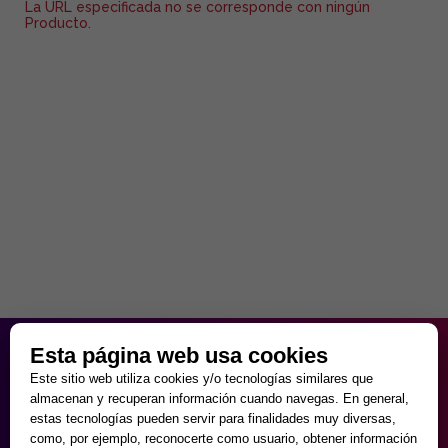
La URL especificada no se corresponde con ningún
Producto.
HORARIO PARTICULAR
Esta página web usa cookies
de Lunes a Viernes
Este sitio web utiliza cookies y/o tecnologías similares que
9:30 - 20:00
almacenan y recuperan información cuando navegas. En general,
Sábados
estas tecnologías pueden servir para finalidades muy diversas,
10:00 - 14:00 y 17:00 - 20:00
como, por ejemplo, reconocerte como usuario, obtener información
Domingos cerrado.