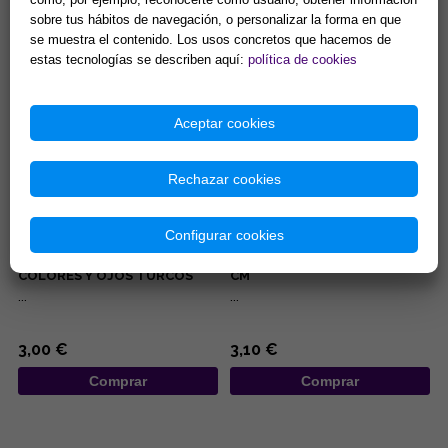
sobre tus hábitos de navegación, o personalizar la forma en que
5,00 €
3,00 €
se muestra el contenido. Los usos concretos que hacemos de
estas tecnologías se describen aquí:
política de cookies
Comprar
Comprar
Aceptar cookies
Rechazar cookies
Configurar cookies
COLGANTE DE MADERA
LLAVERO ACERO DISEÑO
DISEÑO MANO DE FATIMA DE
TETRAGRAMATON 3,5 X 10,5
COLORES Y OJOS TURCOS
CM
7x25CM
...
...
3,00 €
3,10 €
Comprar
Comprar