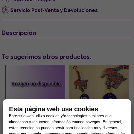
Servicio Post-Venta y Devoluciones
Descripción
Te sugerimos otros productos:
Esta página web usa cookies
PENDIENTES ACERO DORADO
COLGANTE DE MADERA
Este sitio web utiliza cookies y/o tecnologías similares que
OJOS TURCOS COLOR LILA
DISEÑO ELEFANTE DE
almacenan y recuperan información cuando navegas. En general,
CON PESTAÑAS BRILLANTES
COLORES Y OJO TURCO
6.5x19CM
estas tecnologías pueden servir para finalidades muy diversas,
...
...
como, por ejemplo, reconocerte como usuario, obtener información