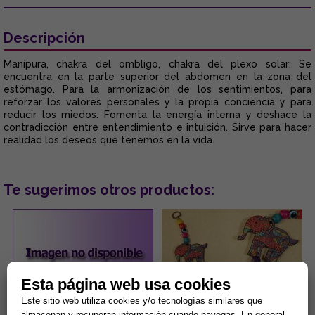
Descripción
Manipura, chakra del ombligo, chakra del plexo solar: Se
encuentra en la parte superior del abdomen en la zona del
estómago. Para la armonización de los sentimientos, para
reforzar los valores personales y la propia conciencia y para
reducir los miedos. Fomenta la energía interna y deshace la
contradicción entre entendimiento e intuición. Sirve para hacer
realidad los deseos que tenemos en la vida.
Te sugerimos otros productos:
Esta página web usa cookies
Este sitio web utiliza cookies y/o tecnologías similares que
almacenan y recuperan información cuando navegas. En general,