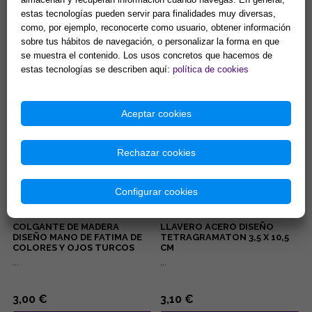
PENDIENTES ACERO DORADO
COLGANTE DE MADERA
estas tecnologías pueden servir para finalidades muy diversas,
OJOS TURCOS COLOR LILA
DISEÑO ELEFANTE DE
como, por ejemplo, reconocerte como usuario, obtener información
CON PESTAÑAS BRILLANTES
COLORES Y OJO TURCO
6.5x19CM
sobre tus hábitos de navegación, o personalizar la forma en que
...
...
se muestra el contenido. Los usos concretos que hacemos de
estas tecnologías se describen aquí:
política de cookies
5,00 €
3,00 €
Comprar
Comprar
Aceptar cookies
Rechazar cookies
Configurar cookies
COLGANTE DE MADERA
LLAVERO ACERO DISEÑO
DISEÑO MANO DE FATIMA DE
TETRAGRAMATON 3,5 X 10,5
COLORES Y OJOS TURCOS
CM
7x25CM
...
...
3,00 €
3,10 €