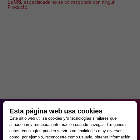
La URL especificada no se corresponde con ningún
Producto.
HORARIO PARTICULAR
Esta página web usa cookies
de Lunes a Viernes
Este sitio web utiliza cookies y/o tecnologías similares que
9:30 - 20:00
almacenan y recuperan información cuando navegas. En general,
Sábados
estas tecnologías pueden servir para finalidades muy diversas,
10:00 - 14:00 y 17:00 - 20:00
como, por ejemplo, reconocerte como usuario, obtener información
Domingos cerrado.