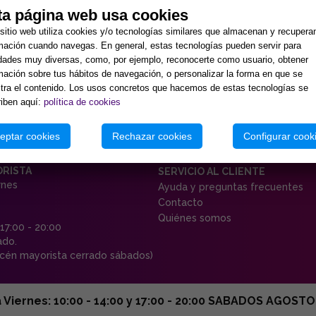
ta página web usa cookies
sitio web utiliza cookies y/o tecnologías similares que almacenan y recupera
mación cuando navegas. En general, estas tecnologías pueden servir para
idades muy diversas, como, por ejemplo, reconocerte como usuario, obtener
mación sobre tus hábitos de navegación, o personalizar la forma en que se
ra el contenido. Los usos concretos que hacemos de estas tecnologías se
iben aquí:
política de cookies
eptar cookies
Rechazar cookies
Configurar cook
ORISTA
SERVICIO AL CLIENTE
rnes
Ayuda y preguntas frecuentes
Contacto
Quiénes somos
 17:00 - 20:00
ado.
én mayorista cerrado sábados)
ernes: 10:00 - 14:00 y 17:00 - 20:00 SABADOS AGOSTO C