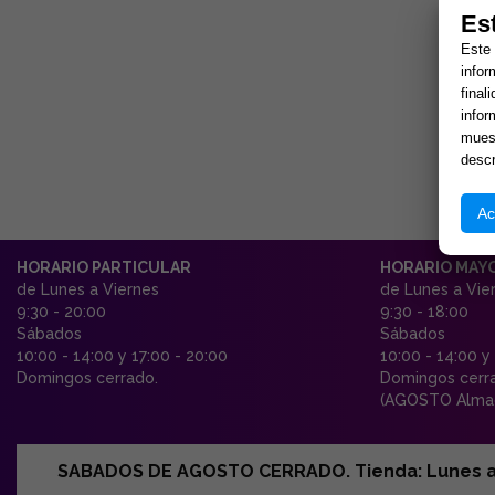
Es
Este 
infor
final
infor
muest
descr
Ac
HORARIO PARTICULAR
HORARIO MAY
de Lunes a Viernes
de Lunes a Vie
9:30 - 20:00
9:30 - 18:00
Sábados
Sábados
10:00 - 14:00 y 17:00 - 20:00
10:00 - 14:00 y
Domingos cerrado.
Domingos cerr
(AGOSTO Almac
SABADOS DE AGOSTO CERRADO. Tienda: Lunes a Vi