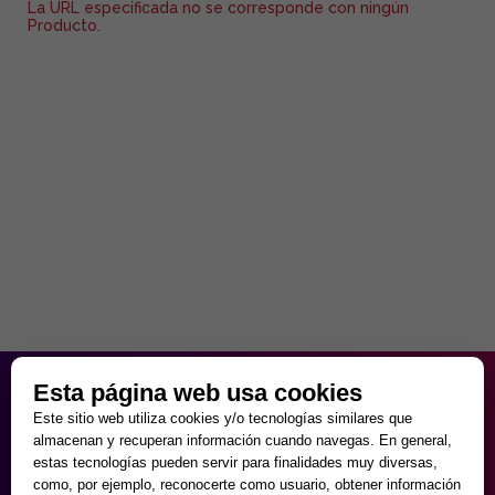
La URL especificada no se corresponde con ningún
Producto.
HORARIO PARTICULAR
Esta página web usa cookies
de Lunes a Viernes
Este sitio web utiliza cookies y/o tecnologías similares que
9:30 - 20:00
almacenan y recuperan información cuando navegas. En general,
Sábados
estas tecnologías pueden servir para finalidades muy diversas,
10:00 - 14:00 y 17:00 - 20:00
como, por ejemplo, reconocerte como usuario, obtener información
Domingos cerrado.