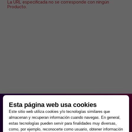
La URL especificada no se corresponde con ningún
Producto.
HORARIO PARTICULAR
Esta página web usa cookies
de Lunes a Viernes
Este sitio web utiliza cookies y/o tecnologías similares que
9:30 - 20:00
almacenan y recuperan información cuando navegas. En general,
Sábados
estas tecnologías pueden servir para finalidades muy diversas,
10:00 - 14:00 y 17:00 - 20:00
como, por ejemplo, reconocerte como usuario, obtener información
Domingos cerrado.