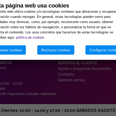
ta página web usa cookies
sitio web utiliza cookies y/o tecnologías similares que almacenan y recupera
mación cuando navegas. En general, estas tecnologías pueden servir para
idades muy diversas, como, por ejemplo, reconocerte como usuario, obtener
mación sobre tus hábitos de navegación, o personalizar la forma en que se
ra el contenido. Los usos concretos que hacemos de estas tecnologías se
iben aquí:
política de cookies
eptar cookies
Rechazar cookies
Configurar cook
ORISTA
SERVICIO AL CLIENTE
rnes
Ayuda y preguntas frecuentes
Contacto
Quiénes somos
 17:00 - 20:00
ado.
én mayorista cerrado sábados)
ernes: 10:00 - 14:00 y 17:00 - 20:00 SABADOS AGOSTO C