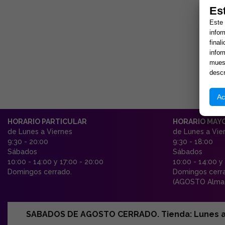
Es
Este 
infor
final
infor
muest
descr
Ac
HORARIO PARTICULAR
HORARIO MAY
de Lunes a Viernes
de Lunes a Vie
9:30 - 20:00
9:30 - 18:00
Sábados
Sábados
10:00 - 14:00 y 17:00 - 20:00
10:00 - 14:00 y
Domingos cerrado.
Domingos cerr
(AGOSTO Almac
SABADOS DE AGOSTO CERRADO. Tienda: Lunes a Vi