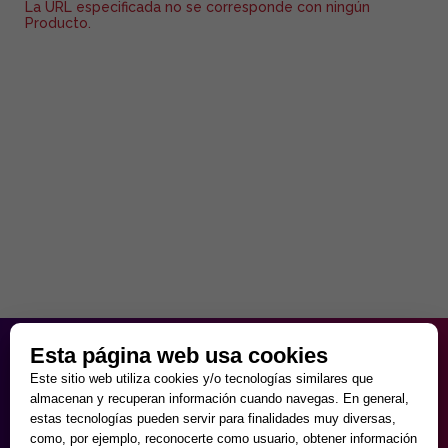
La URL especificada no se corresponde con ningún
Producto.
HORARIO PARTICULAR
Esta página web usa cookies
de Lunes a Viernes
Este sitio web utiliza cookies y/o tecnologías similares que
9:30 - 20:00
almacenan y recuperan información cuando navegas. En general,
Sábados
estas tecnologías pueden servir para finalidades muy diversas,
10:00 - 14:00 y 17:00 - 20:00
como, por ejemplo, reconocerte como usuario, obtener información
Domingos cerrado.