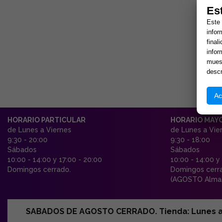
Es
Este 
infor
final
infor
muest
descr
Ac
HORARIO PARTICULAR
HORARIO MAY
de Lunes a Viernes
de Lunes a Vie
9:30 - 20:00
9:30 - 18:00
Sábados
Sábados
10:00 - 14:00 y 17:00 - 20:00
10:00 - 14:00 y
Domingos cerrado.
Domingos cerr
(AGOSTO Almac
SABADOS DE AGOSTO CERRADO. Tienda: Lunes a Vi