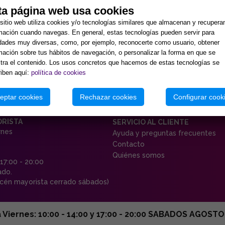
ta página web usa cookies
sitio web utiliza cookies y/o tecnologías similares que almacenan y recupera
mación cuando navegas. En general, estas tecnologías pueden servir para
idades muy diversas, como, por ejemplo, reconocerte como usuario, obtener
mación sobre tus hábitos de navegación, o personalizar la forma en que se
ra el contenido. Los usos concretos que hacemos de estas tecnologías se
iben aquí:
política de cookies
eptar cookies
Rechazar cookies
Configurar cook
ORISTA
SERVICIO AL CLIENTE
rnes
Ayuda y preguntas frecuentes
Contacto
Quiénes somos
 17:00 - 20:00
ado.
én mayorista cerrado sábados)
ernes: 10:00 - 14:00 y 17:00 - 20:00 SABADOS AGOSTO C