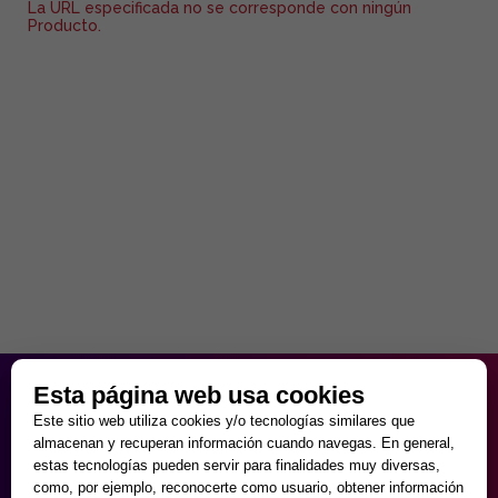
La URL especificada no se corresponde con ningún
Producto.
HORARIO PARTICULAR
Esta página web usa cookies
de Lunes a Viernes
Este sitio web utiliza cookies y/o tecnologías similares que
9:30 - 20:00
almacenan y recuperan información cuando navegas. En general,
Sábados
estas tecnologías pueden servir para finalidades muy diversas,
10:00 - 14:00 y 17:00 - 20:00
como, por ejemplo, reconocerte como usuario, obtener información
Domingos cerrado.