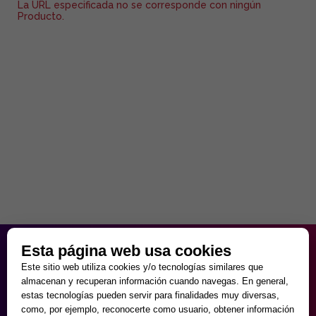
La URL especificada no se corresponde con ningún
Producto.
HORARIO PARTICULAR
Esta página web usa cookies
de Lunes a Viernes
Este sitio web utiliza cookies y/o tecnologías similares que
9:30 - 20:00
almacenan y recuperan información cuando navegas. En general,
Sábados
estas tecnologías pueden servir para finalidades muy diversas,
10:00 - 14:00 y 17:00 - 20:00
como, por ejemplo, reconocerte como usuario, obtener información
Domingos cerrado.