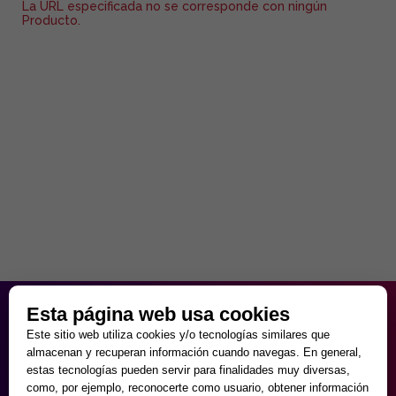
La URL especificada no se corresponde con ningún
Producto.
HORARIO PARTICULAR
Esta página web usa cookies
de Lunes a Viernes
Este sitio web utiliza cookies y/o tecnologías similares que
9:30 - 20:00
almacenan y recuperan información cuando navegas. En general,
Sábados
estas tecnologías pueden servir para finalidades muy diversas,
10:00 - 14:00 y 17:00 - 20:00
como, por ejemplo, reconocerte como usuario, obtener información
Domingos cerrado.