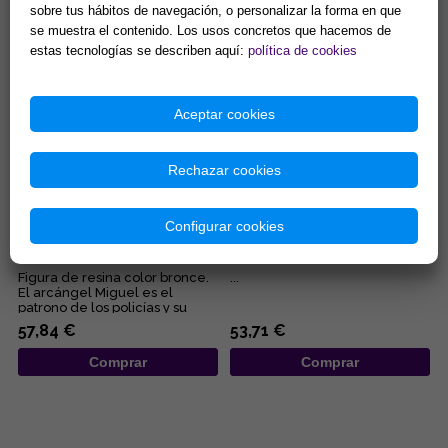
Representa la ley Divina...
sobre tus hábitos de navegación, o personalizar la forma en que
79,90 €
76,16 €
se muestra el contenido. Los usos concretos que hacemos de
Comprar
Comprar
estas tecnologías se describen aquí:
política de cookies
Aceptar cookies
Rechazar cookies
Configurar cookies
FIGURA ARCANGEL MIGUEL 24
FIGURA OYA 24X10.5X8.5 CM
CM
Figura de resina color bronce.
...
El arcángel Miguel es el
patrono de los policías y su
insignia es el valor, la ...
57,84 €
53,71 €
Comprar
Comprar