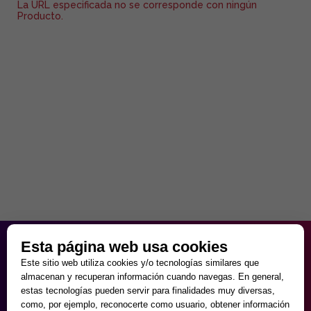
La URL especificada no se corresponde con ningún
Producto.
HORARIO PARTICULAR
Esta página web usa cookies
de Lunes a Viernes
Este sitio web utiliza cookies y/o tecnologías similares que
9:30 - 20:00
almacenan y recuperan información cuando navegas. En general,
Sábados
estas tecnologías pueden servir para finalidades muy diversas,
10:00 - 14:00 y 17:00 - 20:00
como, por ejemplo, reconocerte como usuario, obtener información
Domingos cerrado.