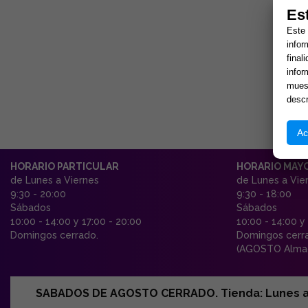
Es
Este 
infor
final
infor
muest
descr
Ac
HORARIO PARTICULAR
HORARIO MAY
de Lunes a Viernes
de Lunes a Vie
9:30 - 20:00
9:30 - 18:00
Sábados
Sábados
10:00 - 14:00 y 17:00 - 20:00
10:00 - 14:00 y
Domingos cerrado.
Domingos cerr
(AGOSTO Almac
SABADOS DE AGOSTO CERRADO. Tienda: Lunes a Vi