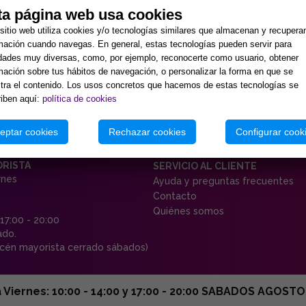
ta página web usa cookies
sitio web utiliza cookies y/o tecnologías similares que almacenan y recupera
mación cuando navegas. En general, estas tecnologías pueden servir para
idades muy diversas, como, por ejemplo, reconocerte como usuario, obtener
mación sobre tus hábitos de navegación, o personalizar la forma en que se
ra el contenido. Los usos concretos que hacemos de estas tecnologías se
iben aquí:
política de cookies
eptar cookies
Rechazar cookies
Configurar cook
ORISTA
SERVICIO AL CLIENTE
rnes
Ayuda y preguntas frecuentes
Contacto
Quiénes somos
 17:00 - 20:00
ado.
én mayorista cerrado sábados)
ernes: 10:00 - 14:00 y 17:00 - 20:00 SABADOS AGOSTO C