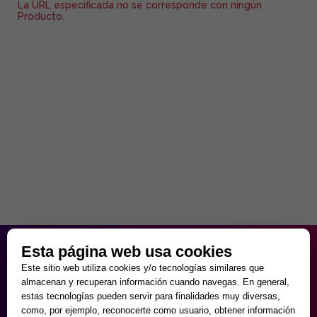
La URL especificada no se corresponde con ningún
Producto.
HORARIO PARTICULAR
Esta página web usa cookies
de Lunes a Viernes
Este sitio web utiliza cookies y/o tecnologías similares que
9:30 - 20:00
almacenan y recuperan información cuando navegas. En general,
Sábados
estas tecnologías pueden servir para finalidades muy diversas,
10:00 - 14:00 y 17:00 - 20:00
como, por ejemplo, reconocerte como usuario, obtener información
Domingos cerrado.