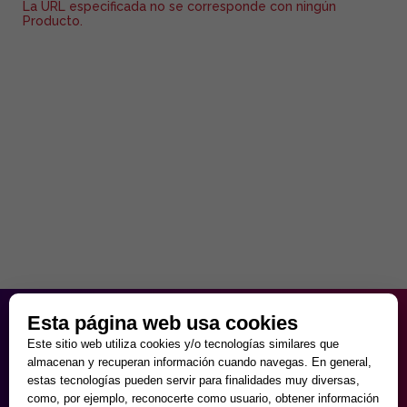
La URL especificada no se corresponde con ningún
Producto.
HORARIO PARTICULAR
Esta página web usa cookies
de Lunes a Viernes
Este sitio web utiliza cookies y/o tecnologías similares que
9:30 - 20:00
almacenan y recuperan información cuando navegas. En general,
Sábados
estas tecnologías pueden servir para finalidades muy diversas,
10:00 - 14:00 y 17:00 - 20:00
como, por ejemplo, reconocerte como usuario, obtener información
Domingos cerrado.