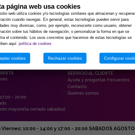
ta página web usa cookies
sitio web utiliza cookies y/o tecnologías similares que almacenan y recupera
mación cuando navegas. En general, estas tecnologías pueden servir para
idades muy diversas, como, por ejemplo, reconocerte como usuario, obtener
mación sobre tus hábitos de navegación, o personalizar la forma en que se
ra el contenido. Los usos concretos que hacemos de estas tecnologías se
iben aquí:
política de cookies
eptar cookies
Rechazar cookies
Configurar cook
ORISTA
SERVICIO AL CLIENTE
rnes
Ayuda y preguntas frecuentes
Contacto
Quiénes somos
 17:00 - 20:00
ado.
én mayorista cerrado sábados)
ernes: 10:00 - 14:00 y 17:00 - 20:00 SABADOS AGOSTO C