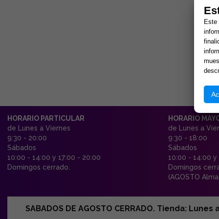
Es
Este 
infor
final
infor
muest
descr
Ac
HORARIO PARTICULAR
HORARIO MAY
de Lunes a Viernes
de Lunes a Vie
9:30 - 20:00
9:30 - 18:00
Sábados
Sábados
10:00 - 14:00 y 17:00 - 20:00
10:00 - 14:00 y
Domingos cerrado.
Domingos cerr
(AGOSTO Almac
SABADOS DE AGOSTO CERRADO. Tienda: Lunes a Vi