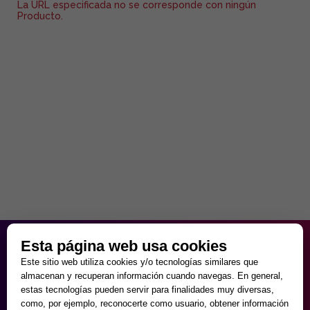
La URL especificada no se corresponde con ningún
Producto.
HORARIO PARTICULAR
Esta página web usa cookies
de Lunes a Viernes
Este sitio web utiliza cookies y/o tecnologías similares que
9:30 - 20:00
almacenan y recuperan información cuando navegas. En general,
Sábados
estas tecnologías pueden servir para finalidades muy diversas,
10:00 - 14:00 y 17:00 - 20:00
como, por ejemplo, reconocerte como usuario, obtener información
Domingos cerrado.