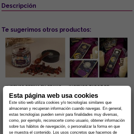
Descripción
Te sugerimos otros productos:
INCIENSO RESINA EN GRANO
INCIENSO TAROT DE
MIRRA. TARRO DE 100G
MARSELLA (Nag Champa y
Esta página web usa cookies
(INCLUYE CUCHARA
Olíbano)
MEDIDORA)
Este incienso de resina en
...
Este sitio web utiliza cookies y/o tecnologías similares que
grano de exquisito aroma
almacenan y recuperan información cuando navegas. En general,
viene presentado en un tarro
estas tecnologías pueden servir para finalidades muy diversas,
de 100 gr. que incluye, para ...
4,32 €
5,37 €
como, por ejemplo, reconocerte como usuario, obtener información
sobre tus hábitos de navegación, o personalizar la forma en que
Comprar
Comprar
se muestra el contenido. Los usos concretos que hacemos de