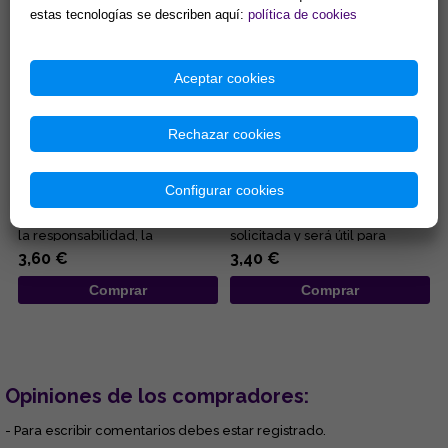
estas tecnologías se describen aquí:
política de cookies
Aceptar cookies
Rechazar cookies
INCIENSO ESTORAQUE
INCIENSO 3 REYES (SOBRE 50
(SOBRE 50 GR APROX CON
GR APROX CON INSTR)
INSTR)
Configurar cookies
Delicioso aroma floral y de
Incienso 100% natural. Ayuda a
resina. Promueve el sentido de
proporcionar la asistencia
la responsabilidad, la
solicitada y será útil para
perseverancia y la lealtad. ...
resolver sus problemas e...
3,60 €
3,40 €
Comprar
Comprar
Opiniones de los compradores:
- Para escribir comentarios debes estar registrado.