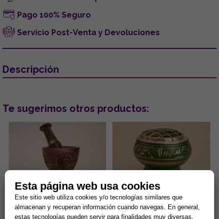
Pago 100% Seguro
Servicio Post-Venta y Devoluciones
Descripción
Te sugerimos otros productos:
Esta página web usa cookies
Este sitio web utiliza cookies y/o tecnologías similares que
MORTERO DE MADERA CON
INCENSARIO BOL GRABADO
almacenan y recuperan información cuando navegas. En general,
PENTAGRAMA 8 X 10 CM (150
COLOR VERDE 5.5X5 CMS
GRMS)
estas tecnologías pueden servir para finalidades muy diversas,