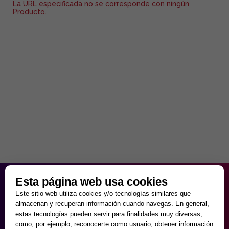
La URL especificada no se corresponde con ningún
Producto.
HORARIO PARTICULAR
Esta página web usa cookies
de Lunes a Viernes
Este sitio web utiliza cookies y/o tecnologías similares que
9:30 - 20:00
almacenan y recuperan información cuando navegas. En general,
Sábados
estas tecnologías pueden servir para finalidades muy diversas,
10:00 - 14:00 y 17:00 - 20:00
como, por ejemplo, reconocerte como usuario, obtener información
Domingos cerrado.