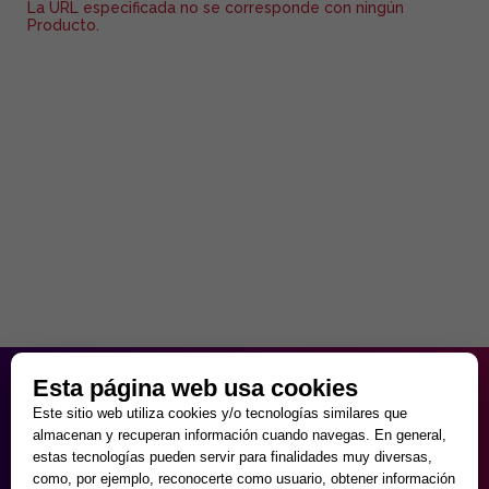
La URL especificada no se corresponde con ningún
Producto.
HORARIO PARTICULAR
Esta página web usa cookies
de Lunes a Viernes
Este sitio web utiliza cookies y/o tecnologías similares que
9:30 - 20:00
almacenan y recuperan información cuando navegas. En general,
Sábados
estas tecnologías pueden servir para finalidades muy diversas,
10:00 - 14:00 y 17:00 - 20:00
como, por ejemplo, reconocerte como usuario, obtener información
Domingos cerrado.