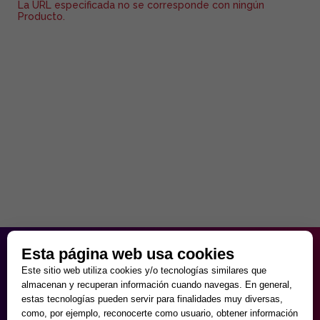
La URL especificada no se corresponde con ningún
Producto.
HORARIO PARTICULAR
Esta página web usa cookies
de Lunes a Viernes
Este sitio web utiliza cookies y/o tecnologías similares que
9:30 - 20:00
almacenan y recuperan información cuando navegas. En general,
Sábados
estas tecnologías pueden servir para finalidades muy diversas,
10:00 - 14:00 y 17:00 - 20:00
como, por ejemplo, reconocerte como usuario, obtener información
Domingos cerrado.