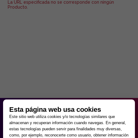
La URL especificada no se corresponde con ningún
Producto.
HORARIO PARTICULAR
Esta página web usa cookies
de Lunes a Viernes
Este sitio web utiliza cookies y/o tecnologías similares que
9:30 - 20:00
almacenan y recuperan información cuando navegas. En general,
Sábados
estas tecnologías pueden servir para finalidades muy diversas,
10:00 - 14:00 y 17:00 - 20:00
como, por ejemplo, reconocerte como usuario, obtener información
Domingos cerrado.