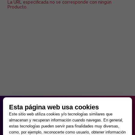
La URL especificada no se corresponde con ningún
Producto.
HORARIO PARTICULAR
Esta página web usa cookies
de Lunes a Viernes
Este sitio web utiliza cookies y/o tecnologías similares que
9:30 - 20:00
almacenan y recuperan información cuando navegas. En general,
Sábados
estas tecnologías pueden servir para finalidades muy diversas,
10:00 - 14:00 y 17:00 - 20:00
como, por ejemplo, reconocerte como usuario, obtener información
Domingos cerrado.