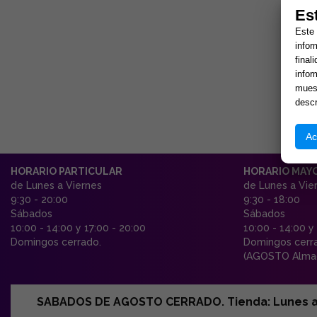
Es
Este 
infor
final
infor
muest
descr
Ac
HORARIO PARTICULAR
HORARIO MAY
de Lunes a Viernes
de Lunes a Vie
9:30 - 20:00
9:30 - 18:00
Sábados
Sábados
10:00 - 14:00 y 17:00 - 20:00
10:00 - 14:00 y
Domingos cerrado.
Domingos cerr
(AGOSTO Almac
SABADOS DE AGOSTO CERRADO. Tienda: Lunes a Vi