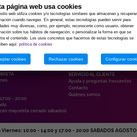
ta página web usa cookies
sitio web utiliza cookies y/o tecnologías similares que almacenan y recupera
mación cuando navegas. En general, estas tecnologías pueden servir para
idades muy diversas, como, por ejemplo, reconocerte como usuario, obtener
mación sobre tus hábitos de navegación, o personalizar la forma en que se
ra el contenido. Los usos concretos que hacemos de estas tecnologías se
iben aquí:
política de cookies
eptar cookies
Rechazar cookies
Configurar cook
ORISTA
SERVICIO AL CLIENTE
rnes
Ayuda y preguntas frecuentes
Contacto
Quiénes somos
 17:00 - 20:00
ado.
én mayorista cerrado sábados)
ernes: 10:00 - 14:00 y 17:00 - 20:00 SABADOS AGOSTO C