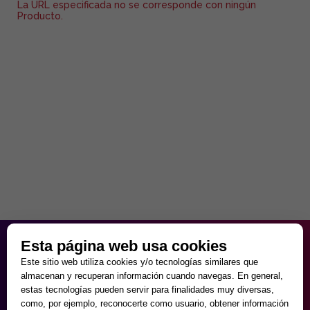
La URL especificada no se corresponde con ningún
Producto.
HORARIO PARTICULAR
Esta página web usa cookies
de Lunes a Viernes
Este sitio web utiliza cookies y/o tecnologías similares que
9:30 - 20:00
almacenan y recuperan información cuando navegas. En general,
Sábados
estas tecnologías pueden servir para finalidades muy diversas,
10:00 - 14:00 y 17:00 - 20:00
como, por ejemplo, reconocerte como usuario, obtener información
Domingos cerrado.