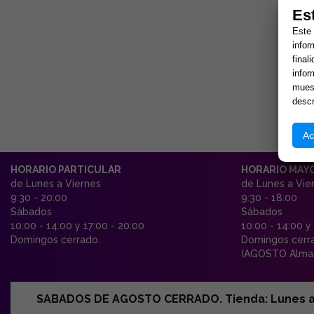
Es
Este 
infor
final
infor
muest
descr
Ac
HORARIO PARTICULAR
HORARIO MAY
de Lunes a Viernes
de Lunes a Vie
9:30 - 20:00
9:30 - 18:00
Sábados
Sábados
10:00 - 14:00 y 17:00 - 20:00
10:00 - 14:00 y
Domingos cerrado.
Domingos cerr
(AGOSTO Almac
SABADOS DE AGOSTO CERRADO. Tienda: Lunes a Vi