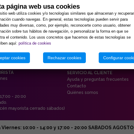
ta página web usa cookies
sitio web utiliza cookies y/o tecnologías similares que almacenan y recupera
mación cuando navegas. En general, estas tecnologías pueden servir para
idades muy diversas, como, por ejemplo, reconocerte como usuario, obtener
mación sobre tus hábitos de navegación, o personalizar la forma en que se
ra el contenido. Los usos concretos que hacemos de estas tecnologías se
iben aquí:
política de cookies
eptar cookies
Rechazar cookies
Configurar cook
ORISTA
SERVICIO AL CLIENTE
rnes
Ayuda y preguntas frecuentes
Contacto
Quiénes somos
 17:00 - 20:00
ado.
én mayorista cerrado sábados)
ernes: 10:00 - 14:00 y 17:00 - 20:00 SABADOS AGOSTO C