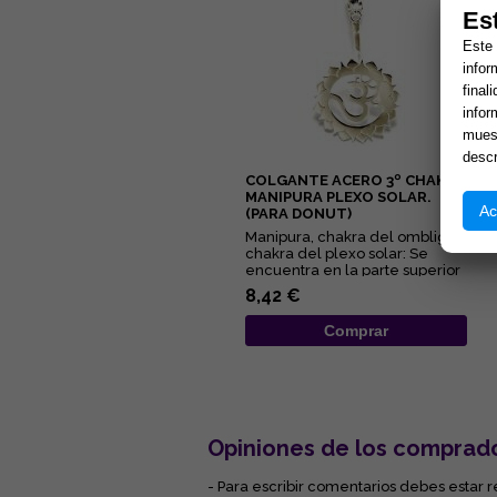
Es
Este 
infor
final
infor
muest
descr
COLGANTE ACERO 3º CHAKRA
MANIPURA PLEXO SOLAR.
Ac
(PARA DONUT)
Manipura, chakra del ombligo,
chakra del plexo solar: Se
encuentra en la parte superior
del abdomen en la zona...
8,42 €
Comprar
Opiniones de los comprad
- Para escribir comentarios debes estar r