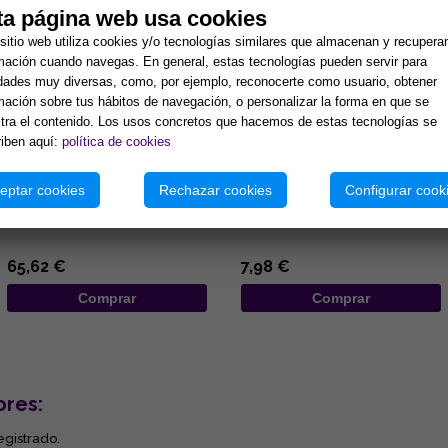
ta página web usa cookies
sitio web utiliza cookies y/o tecnologías similares que almacenan y recupera
mación cuando navegas. En general, estas tecnologías pueden servir para
idades muy diversas, como, por ejemplo, reconocerte como usuario, obtener
mación sobre tus hábitos de navegación, o personalizar la forma en que se
ra el contenido. Los usos concretos que hacemos de estas tecnologías se
iben aquí:
política de cookies
COLGANTE PLATA MISU-
COLGANTE ACERO LOBO
DOMOE ZIRCONITAS
AULLANDO SOBRE LUNA CON
eptar cookies
Rechazar cookies
Configurar cook
PENTACULO ENTRELAZADO
...
...
65,62 €
7,98 €
Comprar
Comprar
ores:
egistrado.