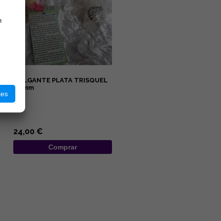
n
COLGANTE PLATA TRISQUEL
25 mm
ies
...
24,00 €
Comprar