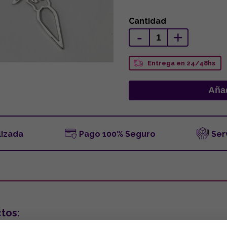
Cantidad
-
+
Entrega en 24/48hs
lizada
Pago 100% Seguro
Ser
tos: