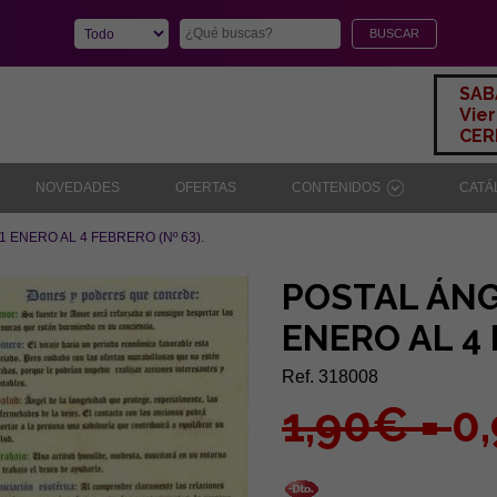
SAB
Vier
CERR
NOVEDADES
OFERTAS
CONTENIDOS
CAT
 ENERO AL 4 FEBRERO (Nº 63).
POSTAL ÁNG
ENERO AL 4 
Ref. 318008
1,90€ =
0