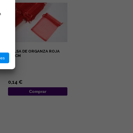
n
BOLSA DE ORGANZA ROJA
7X9CM
ies
...
0,14 €
Comprar