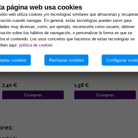
ta página web usa cookies
sitio web utiliza cookies y/o tecnologías similares que almacenan y recupera
mación cuando navegas. En general, estas tecnologías pueden servir para
idades muy diversas, como, por ejemplo, reconocerte como usuario, obtener
mación sobre tus hábitos de navegación, o personalizar la forma en que se
ra el contenido. Los usos concretos que hacemos de estas tecnologías se
iben aquí:
política de cookies
CALENDARIO DE LAS HADAS
BOLSA ANTELINA CON
2026
PENTACULO 8,5X6,5CM
eptar cookies
Rechazar cookies
Configurar cook
Calendario de las Hadas 2026
...
...
7,40 €
1,58 €
Comprar
Comprar
ores: