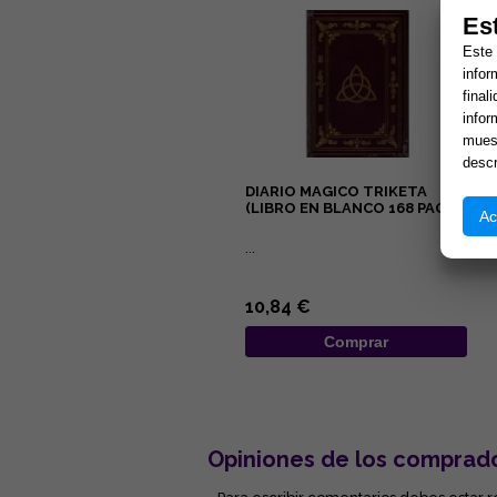
Es
Este 
infor
final
infor
muest
descr
DIARIO MAGICO TRIKETA
(LIBRO EN BLANCO 168 PAG.)
Ac
...
10,84 €
Comprar
Opiniones de los comprad