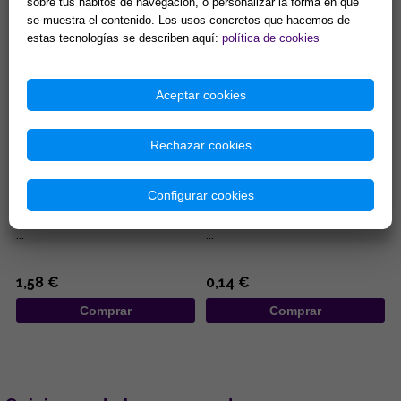
10,84 €
7,40 €
sobre tus hábitos de navegación, o personalizar la forma en que
se muestra el contenido. Los usos concretos que hacemos de
Comprar
Comprar
estas tecnologías se describen aquí:
política de cookies
Aceptar cookies
Rechazar cookies
BOLSA ANTELINA CON
BOLSA DE ORGANZA ROJA
Configurar cookies
PENTACULO 8,5X6,5CM
7X9CM
...
...
1,58 €
0,14 €
Comprar
Comprar