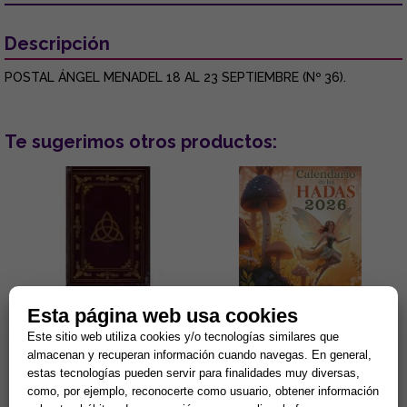
Descripción
POSTAL ÁNGEL MENADEL 18 AL 23 SEPTIEMBRE (Nº 36).
Te sugerimos otros productos:
Esta página web usa cookies
DIARIO MAGICO TRIKETA
CALENDARIO DE LAS HADAS
(LIBRO EN BLANCO 168 PAG.)
2026
Este sitio web utiliza cookies y/o tecnologías similares que
almacenan y recuperan información cuando navegas. En general,
...
Calendario de las Hadas 2026
estas tecnologías pueden servir para finalidades muy diversas,
...
como, por ejemplo, reconocerte como usuario, obtener información