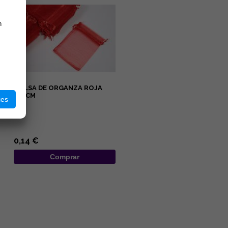
n
BOLSA DE ORGANZA ROJA
7X9CM
ies
...
0,14 €
Comprar