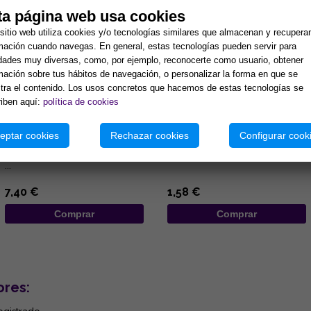
ta página web usa cookies
sitio web utiliza cookies y/o tecnologías similares que almacenan y recupera
mación cuando navegas. En general, estas tecnologías pueden servir para
idades muy diversas, como, por ejemplo, reconocerte como usuario, obtener
mación sobre tus hábitos de navegación, o personalizar la forma en que se
ra el contenido. Los usos concretos que hacemos de estas tecnologías se
iben aquí:
política de cookies
CALENDARIO DE LAS HADAS
BOLSA ANTELINA CON
2026
PENTACULO 8,5X6,5CM
eptar cookies
Rechazar cookies
Configurar cook
Calendario de las Hadas 2026
...
...
7,40 €
1,58 €
Comprar
Comprar
ores: