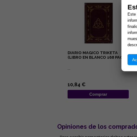
Es
Este 
infor
final
infor
muest
descr
DIARIO MAGICO TRIKETA
(LIBRO EN BLANCO 168 PAG.)
Ac
...
10,84 €
Comprar
Opiniones de los comprad