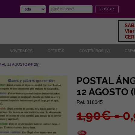
SAB
Vier
CERR
NOVEDADES
OFERTAS
CONTENIDOS
CAT
AL 12 AGOSTO (Nº 28).
POSTAL ÁNG
12 AGOSTO (N
Ref. 318045
1,90€ =
0