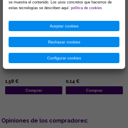
Comprar
Comprar
se muestra el contenido. Los usos concretos que hacemos de
estas tecnologías se describen aquí:
política de cookies
Aceptar cookies
Rechazar cookies
BOLSA ANTELINA CON
BOLSA DE ORGANZA ROJA
PENTACULO 8,5X6,5CM
7X9CM
Configurar cookies
...
...
1,58 €
0,14 €
Comprar
Comprar
Opiniones de los compradores: