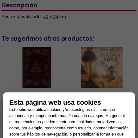
Descripción
Póster plastificado, 49 x 34 cm
Te sugerimos otros productos:
DIARIO MAGICO TRIKETA
CALENDARIO DE LAS HADAS
Esta página web usa cookies
(LIBRO EN BLANCO 168 PAG.)
2026
Este sitio web utiliza cookies y/o tecnologías similares que
...
Calendario de las Hadas 2026
almacenan y recuperan información cuando navegas. En general,
...
estas tecnologías pueden servir para finalidades muy diversas,
como, por ejemplo, reconocerte como usuario, obtener información
10,84 €
7,40 €
sobre tus hábitos de navegación, o personalizar la forma en que