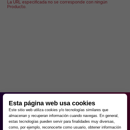
La URL especificada no se corresponde con ningún
Producto.
HORARIO PARTICULAR
Esta página web usa cookies
de Lunes a Viernes
Este sitio web utiliza cookies y/o tecnologías similares que
9:30 - 20:00
almacenan y recuperan información cuando navegas. En general,
Sábados
estas tecnologías pueden servir para finalidades muy diversas,
10:00 - 14:00 y 17:00 - 20:00
como, por ejemplo, reconocerte como usuario, obtener información
Domingos cerrado.