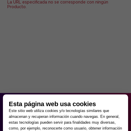
La URL especificada no se corresponde con ningún
Producto.
HORARIO PARTICULAR
Esta página web usa cookies
de Lunes a Viernes
Este sitio web utiliza cookies y/o tecnologías similares que
9:30 - 20:00
almacenan y recuperan información cuando navegas. En general,
Sábados
estas tecnologías pueden servir para finalidades muy diversas,
10:00 - 14:00 y 17:00 - 20:00
como, por ejemplo, reconocerte como usuario, obtener información
Domingos cerrado.