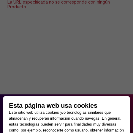
La URL especificada no se corresponde con ningún
Producto.
HORARIO PARTICULAR
Esta página web usa cookies
de Lunes a Viernes
Este sitio web utiliza cookies y/o tecnologías similares que
9:30 - 20:00
almacenan y recuperan información cuando navegas. En general,
Sábados
estas tecnologías pueden servir para finalidades muy diversas,
10:00 - 14:00 y 17:00 - 20:00
como, por ejemplo, reconocerte como usuario, obtener información
Domingos cerrado.