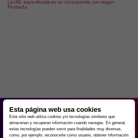
La URL especificada no se corresponde con ningún
Producto.
HORARIO PARTICULAR
Esta página web usa cookies
de Lunes a Viernes
Este sitio web utiliza cookies y/o tecnologías similares que
9:30 - 20:00
almacenan y recuperan información cuando navegas. En general,
Sábados
estas tecnologías pueden servir para finalidades muy diversas,
10:00 - 14:00 y 17:00 - 20:00
como, por ejemplo, reconocerte como usuario, obtener información
Domingos cerrado.